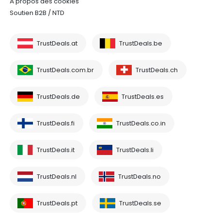
À propos des cookies
Soutien B2B / NTD
TrustDeals.at
TrustDeals.be
TrustDeals.com.br
TrustDeals.ch
TrustDeals.de
TrustDeals.es
TrustDeals.fi
TrustDeals.co.in
TrustDeals.it
TrustDeals.li
TrustDeals.nl
TrustDeals.no
TrustDeals.pt
TrustDeals.se