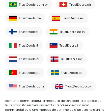
TrustDeals.com.br
TrustDeals.ch
TrustDeals.de
TrustDeals.es
TrustDeals.fi
TrustDeals.co.in
TrustDeals.it
TrustDeals.li
TrustDeals.nl
TrustDeals.no
TrustDeals.pt
TrustDeals.se
TrustDeals.com
TrustDeals.co.uk
Les noms commerciaux et marques de tiers sont la propriété de
leurs propriétaires tiers respectifs. La présence d’un nom
commercial ou d’une marque de commerce d’un tiers ne signifie