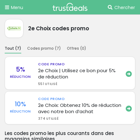
Menu
Chercher
2e Choix codes promo
Tout (
7
)
Codes promo (
7
)
Offres (
0
)
CODE PROMO
5%
2e Choix | Utilisez ce bon pour 5%
de réduction
RÉDUCTION
551 UTILISÉ
CODE PROMO
10%
2e Choix: Obtenez 10% de réduction
avec notre bon d’achat
RÉDUCTION
374 UTILISÉ
Les codes promo les plus courants dans des
magasins similaires