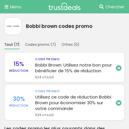
Menu
Chercher
Bobbi brown codes promo
Tout (
7
)
Codes promo (
7
)
Offres (
0
)
CODE PROMO
15%
Bobbi Brown: Utilisez notre bon pour
bénéficier de 15% de réduction
RÉDUCTION
626 UTILISÉ
CODE PROMO
Utilisez ce code de réduction Bobbi
30%
Brown pour économiser 30% sur
RÉDUCTION
votre commande
535 UTILISÉ
Les codes promo les plus courants dans des