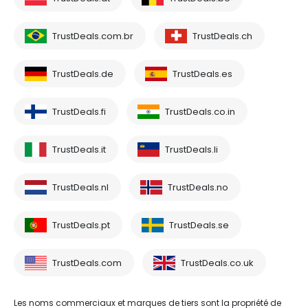
TrustDeals.com.br
TrustDeals.ch
TrustDeals.de
TrustDeals.es
TrustDeals.fi
TrustDeals.co.in
TrustDeals.it
TrustDeals.li
TrustDeals.nl
TrustDeals.no
TrustDeals.pt
TrustDeals.se
TrustDeals.com
TrustDeals.co.uk
Les noms commerciaux et marques de tiers sont la propriété de