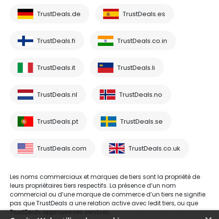
TrustDeals.de
TrustDeals.es
TrustDeals.fi
TrustDeals.co.in
TrustDeals.it
TrustDeals.li
TrustDeals.nl
TrustDeals.no
TrustDeals.pt
TrustDeals.se
TrustDeals.com
TrustDeals.co.uk
Les noms commerciaux et marques de tiers sont la propriété de
leurs propriétaires tiers respectifs. La présence d’un nom
commercial ou d’une marque de commerce d’un tiers ne signifie
pas que TrustDeals a une relation active avec ledit tiers, ou que
TrustDeals approuve ses services.