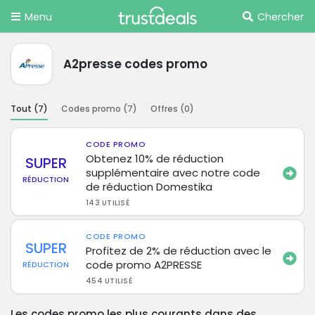
Menu
Chercher
A2presse codes promo
Tout (
7
)
Codes promo (
7
)
Offres (
0
)
CODE PROMO
Obtenez 10% de réduction
SUPER
supplémentaire avec notre code
RÉDUCTION
de réduction Domestika
143 UTILISÉ
CODE PROMO
SUPER
Profitez de 2% de réduction avec le
code promo A2PRESSE
RÉDUCTION
454 UTILISÉ
Les codes promo les plus courants dans des