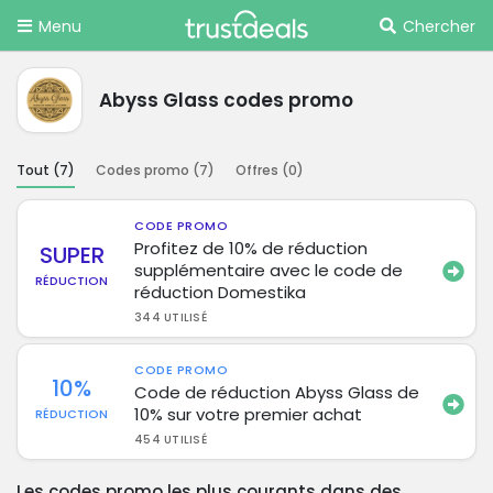
Menu
Chercher
Abyss Glass codes promo
Tout (
7
)
Codes promo (
7
)
Offres (
0
)
CODE PROMO
Profitez de 10% de réduction
SUPER
supplémentaire avec le code de
RÉDUCTION
réduction Domestika
344 UTILISÉ
CODE PROMO
10%
Code de réduction Abyss Glass de
10% sur votre premier achat
RÉDUCTION
454 UTILISÉ
Les codes promo les plus courants dans des