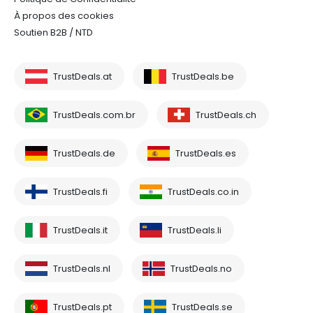
À propos des cookies
Soutien B2B / NTD
TrustDeals.at
TrustDeals.be
TrustDeals.com.br
TrustDeals.ch
TrustDeals.de
TrustDeals.es
TrustDeals.fi
TrustDeals.co.in
TrustDeals.it
TrustDeals.li
TrustDeals.nl
TrustDeals.no
TrustDeals.pt
TrustDeals.se