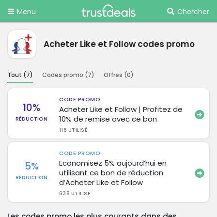
Menu
Chercher
Acheter Like et Follow codes promo
Tout (
7
)
Codes promo (
7
)
Offres (
0
)
CODE PROMO
10%
Acheter Like et Follow | Profitez de
10% de remise avec ce bon
RÉDUCTION
116 UTILISÉ
CODE PROMO
Economisez 5% aujourd’hui en
5%
utilisant ce bon de réduction
RÉDUCTION
d’Acheter Like et Follow
638 UTILISÉ
Les codes promo les plus courants dans des