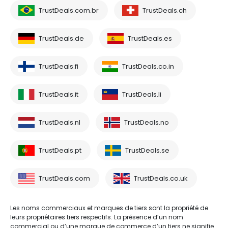
TrustDeals.com.br
TrustDeals.ch
TrustDeals.de
TrustDeals.es
TrustDeals.fi
TrustDeals.co.in
TrustDeals.it
TrustDeals.li
TrustDeals.nl
TrustDeals.no
TrustDeals.pt
TrustDeals.se
TrustDeals.com
TrustDeals.co.uk
Les noms commerciaux et marques de tiers sont la propriété de
leurs propriétaires tiers respectifs. La présence d’un nom
commercial ou d’une marque de commerce d’un tiers ne signifie