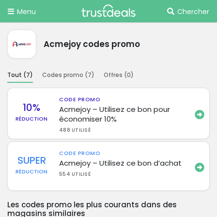
Menu
Chercher
Acmejoy codes promo
Tout (
7
)
Codes promo (
7
)
Offres (
0
)
CODE PROMO
10%
Acmejoy – Utilisez ce bon pour
économiser 10%
RÉDUCTION
488 UTILISÉ
CODE PROMO
SUPER
Acmejoy – Utilisez ce bon d’achat
RÉDUCTION
554 UTILISÉ
Les codes promo les plus courants dans des
magasins similaires