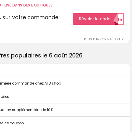
TILISÉ DANS DES BOUTIQUES
% sur votre commande
Réveler le code
ECON15
r
PLUS D'INFORMATION
es populaires le 6 août 2026
 première commande chez AFB shop
oires
uction supplémentaire de 10%
vec ce coupon