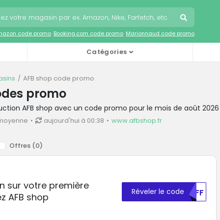
mazon code promo
Booking.com code promo
Marionnaud code promo
Catégories
sins
AFB shop code promo
odes promo
duction AFB shop avec un code promo pour le mois de août 2026
 moyenne
aujourd'hui à 00:38
www.afbshop.fr
Offres (
0
)
n sur votre première
Réveler le code
MDFF
z AFB shop