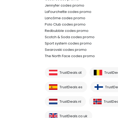
Jennyfer codes promo
LaFourchette codes promo
Lancôme codes promo
Polo Club codes promo
Redbubble codes promo
Scotch & Soda codes promo
Sport system codes promo
Swarovski codes promo
The North Face codes promo
TrustDeals.at
TrustDe
TrustDeals.es
TrustDea
TrustDeals.nl
TrustDea
TrustDeals.co.uk