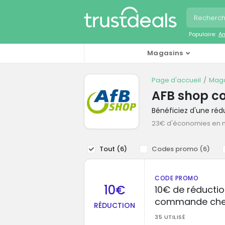
Populaire:
A
Magasins
Page d'accueil
Maga
AFB shop c
Bénéficiez d'une ré
23€ d'économies en
Tout (
6
)
Codes promo (
6
)
CODE PROMO
10€
10€ de réductio
commande che
RÉDUCTION
35 UTILISÉ