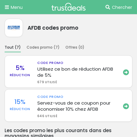
Menu
Chercher
AFDB codes promo
Tout (
7
)
Codes promo (
7
)
Offres (
0
)
CODE PROMO
5%
Utilisez ce bon de réduction AFDB
de 5%
RÉDUCTION
679 UTILISÉ
CODE PROMO
15%
Servez-vous de ce coupon pour
économiser 10% chez AFDB
RÉDUCTION
646 UTILISÉ
Les codes promo les plus courants dans des
magasins similaires