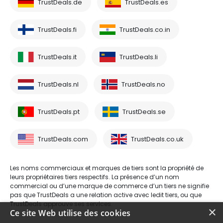
TrustDeals.de
TrustDeals.es
TrustDeals.fi
TrustDeals.co.in
TrustDeals.it
TrustDeals.li
TrustDeals.nl
TrustDeals.no
TrustDeals.pt
TrustDeals.se
TrustDeals.com
TrustDeals.co.uk
Les noms commerciaux et marques de tiers sont la propriété de
leurs propriétaires tiers respectifs. La présence d’un nom
commercial ou d’une marque de commerce d’un tiers ne signifie
pas que TrustDeals a une relation active avec ledit tiers, ou que
TrustDeals approuve ses services.
×
Ce site Web utilise des cookies