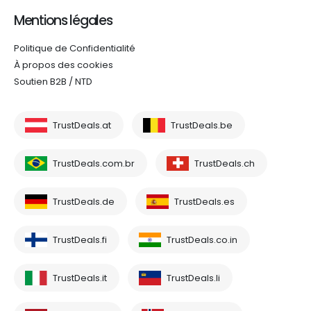
Mentions légales
Politique de Confidentialité
À propos des cookies
Soutien B2B / NTD
TrustDeals.at
TrustDeals.be
TrustDeals.com.br
TrustDeals.ch
TrustDeals.de
TrustDeals.es
TrustDeals.fi
TrustDeals.co.in
TrustDeals.it
TrustDeals.li