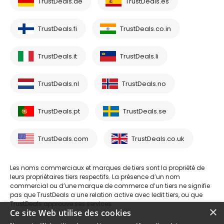
TrustDeals.de
TrustDeals.es
TrustDeals.fi
TrustDeals.co.in
TrustDeals.it
TrustDeals.li
TrustDeals.nl
TrustDeals.no
TrustDeals.pt
TrustDeals.se
TrustDeals.com
TrustDeals.co.uk
Les noms commerciaux et marques de tiers sont la propriété de
leurs propriétaires tiers respectifs. La présence d’un nom
commercial ou d’une marque de commerce d’un tiers ne signifie
pas que TrustDeals a une relation active avec ledit tiers, ou que
TrustDeals approuve ses services.
×
Ce site Web utilise des cookies