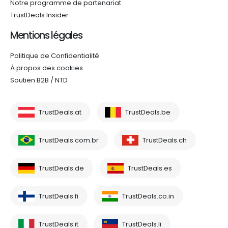
Notre programme de partenariat
TrustDeals Insider
Mentions légales
Politique de Confidentialité
À propos des cookies
Soutien B2B / NTD
TrustDeals.at
TrustDeals.be
TrustDeals.com.br
TrustDeals.ch
TrustDeals.de
TrustDeals.es
TrustDeals.fi
TrustDeals.co.in
TrustDeals.it
TrustDeals.li