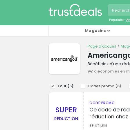
Populaire:
A
Magasins
Page d'accueil
Maga
Americango
Bénéficiez d'une ré
9€ d'économies en 
Tout (
6
)
Codes promo (
6
)
CODE PROMO
SUPER
Ce code de réd
réduction chez
RÉDUCTION
99 UTILISÉ