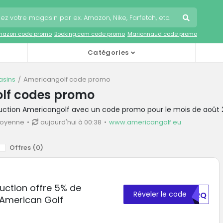
mazon code promo
Booking.com code promo
Marionnaud code promo
Catégories
sins
Americangolf code promo
lf codes promo
duction Americangolf avec un code promo pour le mois de août
moyenne
aujourd'hui à 00:38
www.americangolf.eu
Offres (
0
)
uction offre 5% de
Réveler le code
RVRQ
 American Golf