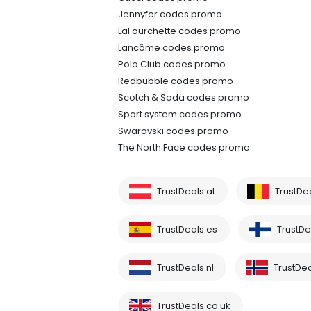
Jennyfer codes promo
LaFourchette codes promo
Lancôme codes promo
Polo Club codes promo
Redbubble codes promo
Scotch & Soda codes promo
Sport system codes promo
Swarovski codes promo
The North Face codes promo
TrustDeals.at
TrustDe
TrustDeals.es
TrustDea
TrustDeals.nl
TrustDea
TrustDeals.co.uk