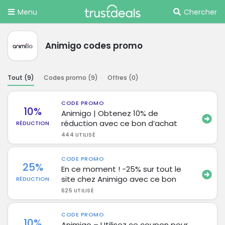
Menu
Chercher
Animigo codes promo
Tout (
9
)
Codes promo (
9
)
Offres (
0
)
CODE PROMO
10%
Animigo | Obtenez 10% de
réduction avec ce bon d’achat
RÉDUCTION
444 UTILISÉ
CODE PROMO
25%
En ce moment ! -25% sur tout le
site chez Animigo avec ce bon
RÉDUCTION
625 UTILISÉ
CODE PROMO
10%
Animigo – Utilisez ce coupon pour