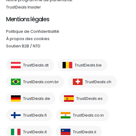
TrustDeals Insider
Mentions légales
Politique de Confidentialité
À propos des cookies
Soutien B2B / NTD
TrustDeals.at
TrustDeals.be
TrustDeals.com.br
TrustDeals.ch
TrustDeals.de
TrustDeals.es
TrustDeals.fi
TrustDeals.co.in
TrustDeals.it
TrustDeals.li