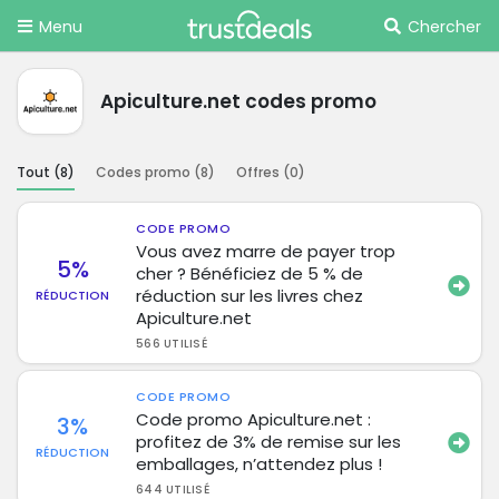
Menu
Chercher
Apiculture.net codes promo
Tout (
8
)
Codes promo (
8
)
Offres (
0
)
CODE PROMO
Vous avez marre de payer trop
5%
cher ? Bénéficiez de 5 % de
réduction sur les livres chez
RÉDUCTION
Apiculture.net
566 UTILISÉ
CODE PROMO
Code promo Apiculture.net :
3%
profitez de 3% de remise sur les
RÉDUCTION
emballages, n’attendez plus !
644 UTILISÉ