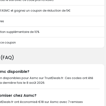
r d’ASMC et gagnez un coupon de réduction de 5€
res
tion supplémentaire de 10%
c ce coupon
 (FAQ)
smc disponible?
on disponibles pour Asmc sur TrustDeals.fr. Ces codes ont été
 la dernière fois le 8 août 2026.
nomiser chez Asmc?
TrustDeals.fr ont économisé €18 sur Asmc avec 7 remises