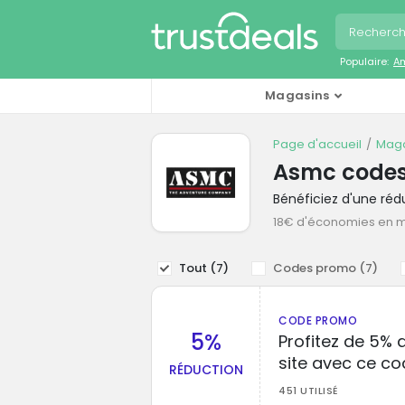
Populaire:
A
Magasins
Page d'accueil
Maga
Asmc code
Bénéficiez d'une ré
18€ d'économies en 
Tout (
7
)
Codes promo (
7
)
CODE PROMO
5%
Profitez de 5% d
site avec ce 
RÉDUCTION
451 UTILISÉ