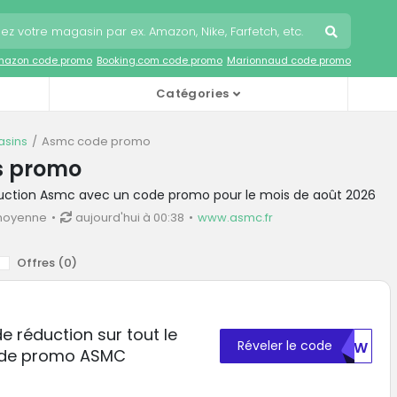
mazon code promo
Booking.com code promo
Marionnaud code promo
Catégories
sins
Asmc code promo
s promo
duction Asmc avec un code promo pour le mois de août 2026
moyenne
aujourd'hui à 00:38
www.asmc.fr
Offres (
0
)
e réduction sur tout le
Réveler le code
NXGW
code promo ASMC