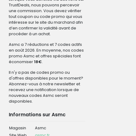
TrustDeals, nous pouvons percevoir
une commission. Vous devez vérifier
tout coupon ou code promo qui vous
intéresse sur le site du marchand afin
d’en confirmer la validité avant de
procéder à un achat.
Asmc a 7 réductions et 7 codes actifs
en août 2026. En moyenne, nos codes
promo Asmc et offres spéciales font
économiser
18€
.
Il n'y a pas de codes promo ou
d'offres disponibles pour le moment?
Abonnez-vous à notre newsletter et
recevez une notification lorsque de
nouveaux codes Asmc seront
disponibles.
Informations sur Asmc
Magasin
Asmc
Site Web
asmc.fr