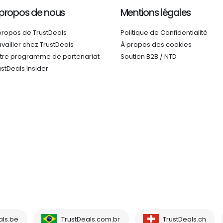
 propos de nous
Mentions légales
propos de TrustDeals
Politique de Confidentialité
availler chez TrustDeals
À propos des cookies
tre programme de partenariat
Soutien B2B / NTD
ustDeals Insider
als.be
TrustDeals.com.br
TrustDeals.ch