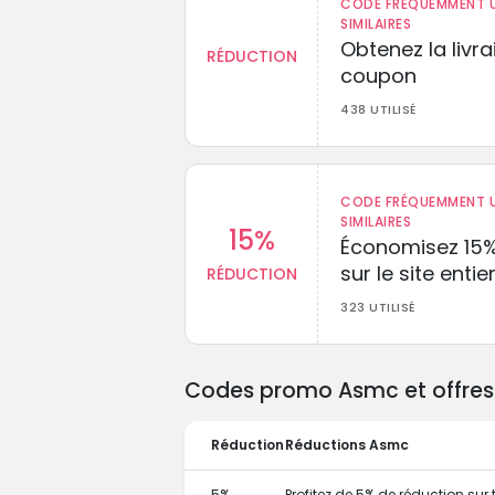
CODE FRÉQUEMMENT U
SIMILAIRES
Obtenez la livr
RÉDUCTION
coupon
438 UTILISÉ
CODE FRÉQUEMMENT U
SIMILAIRES
15%
Économisez 15
sur le site entie
RÉDUCTION
323 UTILISÉ
Codes promo Asmc et offres 
Réduction
Réductions Asmc
5%
Profitez de 5% de réduction su