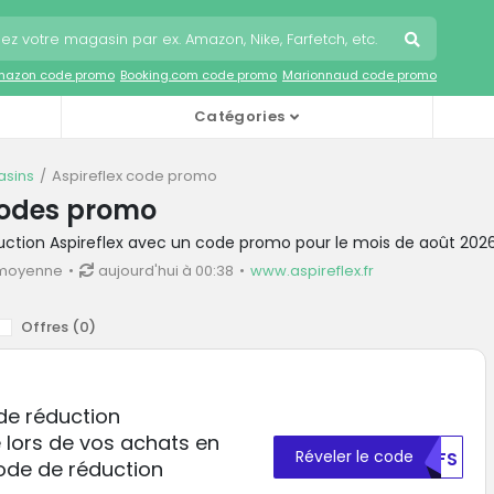
mazon code promo
Booking.com code promo
Marionnaud code promo
Catégories
sins
Aspireflex code promo
codes promo
uction Aspireflex avec un code promo pour le mois de août 202
 moyenne
aujourd'hui à 00:38
www.aspireflex.fr
Offres (
0
)
 de réduction
 lors de vos achats en
Réveler le code
MDFS
ode de réduction