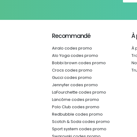
Recommandé
À
Airalo codes promo
À 
Alo Yoga codes promo
Tr
Bobbi brown codes promo
No
Crocs codes promo
Tr
Gucci codes promo
Jennyfer codes promo
LaFourchette codes promo
Lancôme codes promo
Polo Club codes promo
Redbubble codes promo
Scotch & Soda codes promo
Sport system codes promo
Swarovski codes promo