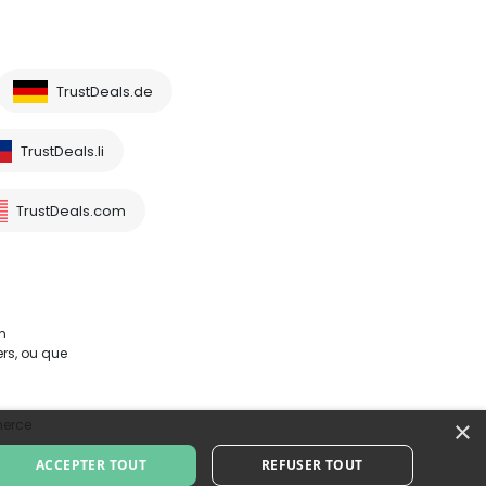
TrustDeals.de
TrustDeals.li
TrustDeals.com
m
rs, ou que
×
merce
ACCEPTER TOUT
REFUSER TOUT