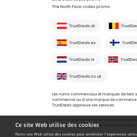
The North Face codes promo
TrustDeals.at
TrustDe
TrustDeals.es
TrustDea
TrustDeals.nl
TrustDea
TrustDeals.co.uk
Les noms commerciaux et marques de tiers sont
commercial ou d’une marque de commerce d’un 
TrustDeals approuve ses services.
© 2026 TrustDeals est une marque déposée d’A
Ce site Web utilise des cookies
80264174 - numéro de TVA: NL861609360B01
Notre site Web utilise des cookies pour améliorer l'expérience utilis