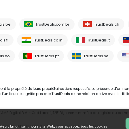
als.be
TrustDeals.com.br
TrustDeals.ch
ls.fi
TrustDeals.co.in
TrustDeals.it
ls.no
TrustDeals.pt
TrustDeals.se
 la propriété de leurs propriétaires tiers respectifs. La présence d’un no
tiers ne signifie pas que TrustDeals a une relation active avec ledit tie
MS Digital B.V. - Oud Laren 1, 1251BL, Laren - numéro de registre du com
ateur. En utilisant notre site Web, vous acceptez tous les cookies