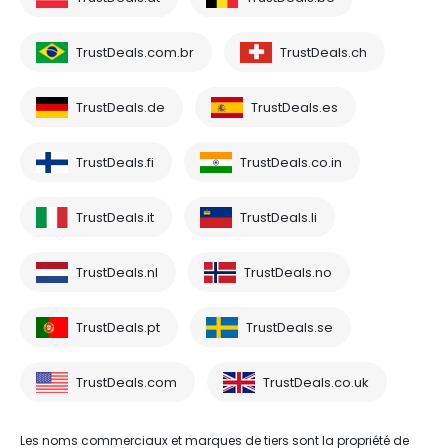
TrustDeals.com.br
TrustDeals.ch
TrustDeals.de
TrustDeals.es
TrustDeals.fi
TrustDeals.co.in
TrustDeals.it
TrustDeals.li
TrustDeals.nl
TrustDeals.no
TrustDeals.pt
TrustDeals.se
TrustDeals.com
TrustDeals.co.uk
Les noms commerciaux et marques de tiers sont la propriété de