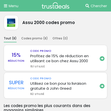
Menu
Chercher
Assu 2000 codes promo
Tout (
8
)
Codes promo (
8
)
Offres (
0
)
CODE PROMO
15%
Profitez de 15% de réduction en
utilisant ce bon chez Assu 2000
RÉDUCTION
151 UTILISÉ
CODE PROMO
SUPER
Utilisez ce bon pour la livraison
gratuite à John Greed
RÉDUCTION
92 UTILISÉ
Les codes promo les plus courants dans des
magasins similaires