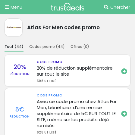
Menu
Chercher
Atlas For Men codes promo
Tout (
44
)
Codes promo (
44
)
Offres (
0
)
CODE PROMO
20%
20% de réduction supplémentaire
sur tout le site
RÉDUCTION
598 UTILISÉ
CODE PROMO
Avec ce code promo chez Atlas For
Men, bénéficiez d’une remise
5€
supplémentaire de 5€ SUR TOUT LE
RÉDUCTION
SITE, même sur les produits déjà
remisés
628 UTILISÉ