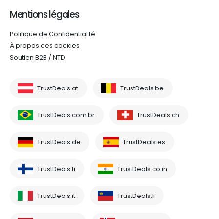
Mentions légales
Politique de Confidentialité
À propos des cookies
Soutien B2B / NTD
TrustDeals.at
TrustDeals.be
TrustDeals.com.br
TrustDeals.ch
TrustDeals.de
TrustDeals.es
TrustDeals.fi
TrustDeals.co.in
TrustDeals.it
TrustDeals.li