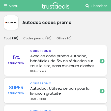
Menu
Chercher
Autodoc codes promo
Tout (
20
)
Codes promo (
20
)
Offres (
0
)
CODE PROMO
Avec ce code promo Autodoc,
5%
bénéficiez de 5% de réduction sur
RÉDUCTION
tout le site, sans minimum d’achat
589 UTILISÉ
CODE PROMO
SUPER
Autodoc : Utilisez ce bon pour la
livraison gratuite
RÉDUCTION
469 UTILISÉ
CODE PROMO