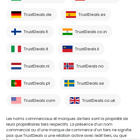
TrustDeals.de
TrustDeals.es
TrustDeals.fi
TrustDeals.co.in
TrustDeals.it
TrustDeals.li
TrustDeals.nl
TrustDeals.no
TrustDeals.pt
TrustDeals.se
TrustDeals.com
TrustDeals.co.uk
Les noms commerciaux et marques de tiers sont la propriété de
leurs propriétaires tiers respectifs. La présence d’un nom
commercial ou d’une marque de commerce d’un tiers ne signifie
pas que TrustDeals a une relation active avec ledit tiers, ou que