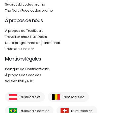
Swarovski codes promo
The North Face codes promo
À propos de nous
À propos de TrustDeals
Travailler chez TrustDeals
Notre programme de partenariat
TrustDeals Insider
Mentions légales
Politique de Confidentialité
À propos des cookies
Soutien B2B / NTD
TrustDeals.at
TrustDeals.be
TrustDeals.com.br
TrustDeals.ch