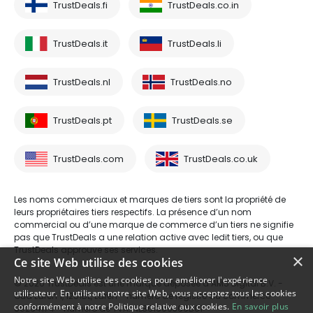
TrustDeals.fi
TrustDeals.co.in
TrustDeals.it
TrustDeals.li
TrustDeals.nl
TrustDeals.no
TrustDeals.pt
TrustDeals.se
TrustDeals.com
TrustDeals.co.uk
Les noms commerciaux et marques de tiers sont la propriété de
leurs propriétaires tiers respectifs. La présence d’un nom
commercial ou d’une marque de commerce d’un tiers ne signifie
pas que TrustDeals a une relation active avec ledit tiers, ou que
TrustDeals approuve ses services.
×
Ce site Web utilise des cookies
Notre site Web utilise des cookies pour améliorer l'expérience
© 2026 TrustDeals est une marque déposée d’AMS Digital B.V. -
utilisateur. En utilisant notre site Web, vous acceptez tous les cookies
Oud Laren 1, 1251BL, Laren - numéro de registre du commerce
conformément à notre Politique relative aux cookies.
En savoir plus
80264174 - numéro de TVA: NL861609360B01