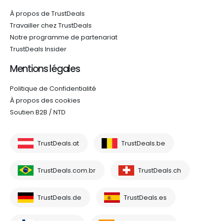
À propos de TrustDeals
Travailler chez TrustDeals
Notre programme de partenariat
TrustDeals Insider
Mentions légales
Politique de Confidentialité
À propos des cookies
Soutien B2B / NTD
TrustDeals.at
TrustDeals.be
TrustDeals.com.br
TrustDeals.ch
TrustDeals.de
TrustDeals.es