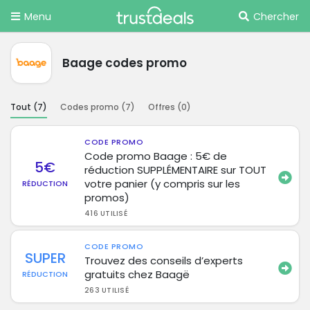
Menu
Chercher
Baage codes promo
Tout (
7
)
Codes promo (
7
)
Offres (
0
)
CODE PROMO
Code promo Baage : 5€ de
5€
réduction SUPPLÉMENTAIRE sur TOUT
votre panier (y compris sur les
RÉDUCTION
promos)
416 UTILISÉ
CODE PROMO
SUPER
Trouvez des conseils d’experts
gratuits chez Baagë
RÉDUCTION
263 UTILISÉ