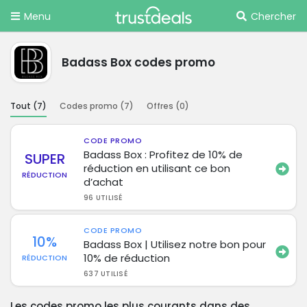
Menu
Chercher
Badass Box codes promo
Tout (
7
)
Codes promo (
7
)
Offres (
0
)
CODE PROMO
Badass Box : Profitez de 10% de
SUPER
réduction en utilisant ce bon
RÉDUCTION
d’achat
96 UTILISÉ
CODE PROMO
10%
Badass Box | Utilisez notre bon pour
10% de réduction
RÉDUCTION
637 UTILISÉ
Les codes promo les plus courants dans des