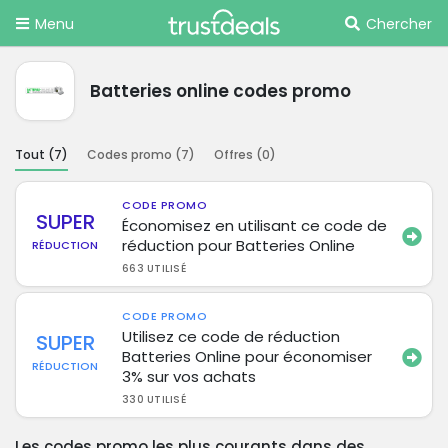
Menu
Chercher
Batteries online codes promo
Tout (
7
)
Codes promo (
7
)
Offres (
0
)
CODE PROMO
SUPER
Économisez en utilisant ce code de
réduction pour Batteries Online
RÉDUCTION
663 UTILISÉ
CODE PROMO
Utilisez ce code de réduction
SUPER
Batteries Online pour économiser
RÉDUCTION
3% sur vos achats
330 UTILISÉ
Les codes promo les plus courants dans des