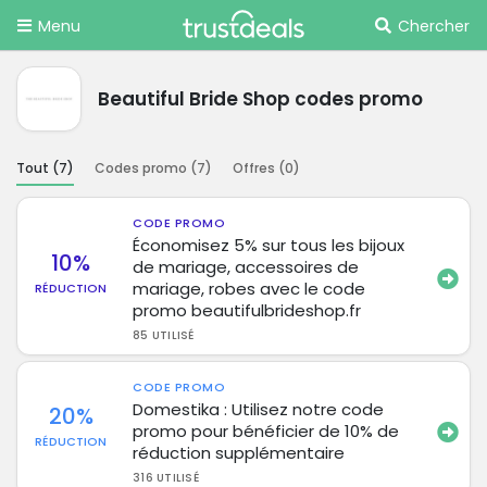
Menu
Chercher
Beautiful Bride Shop codes promo
Tout (
7
)
Codes promo (
7
)
Offres (
0
)
CODE PROMO
Économisez 5% sur tous les bijoux
10%
de mariage, accessoires de
mariage, robes avec le code
RÉDUCTION
promo beautifulbrideshop.fr
85 UTILISÉ
CODE PROMO
Domestika : Utilisez notre code
20%
promo pour bénéficier de 10% de
RÉDUCTION
réduction supplémentaire
316 UTILISÉ