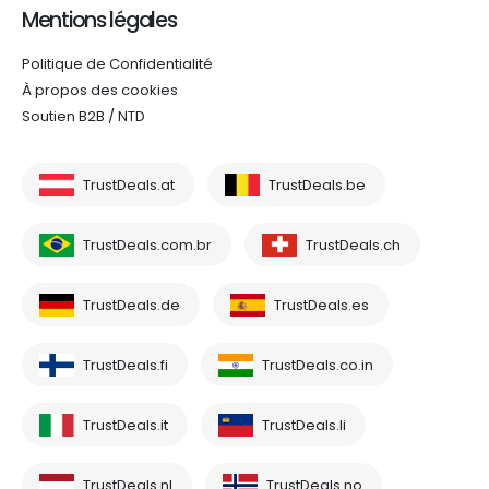
Mentions légales
Politique de Confidentialité
À propos des cookies
Soutien B2B / NTD
TrustDeals.at
TrustDeals.be
TrustDeals.com.br
TrustDeals.ch
TrustDeals.de
TrustDeals.es
TrustDeals.fi
TrustDeals.co.in
TrustDeals.it
TrustDeals.li
TrustDeals.nl
TrustDeals.no