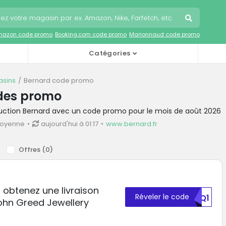
mazon code promo
Booking.com code promo
Marionnaud code promo
Catégories
sins
Bernard code promo
des promo
duction Bernard avec un code promo pour le mois de août 2026
moyenne
aujourd'hui à 01:17
www.bernard.fr
Offres (
0
)
 obtenez une livraison
Réveler le code
MDQ1
ohn Greed Jewellery