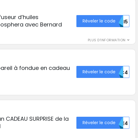
fuseur d’huiles
Réveler le code
MTI5
osphera avec Bernard
PLUS D'INFORMATION
areil à fondue en cadeau
Réveler le code
MTC4
un CADEAU SURPRISE de la
Réveler le code
ODE4
d