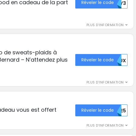
od en cadeau de la part
Réveler le code
MJY3
PLUS D'INFORMATION
o de sweats-plaids à
ernard – N’attendez plus
Réveler le code
MJUX
PLUS D'INFORMATION
deau vous est offert
Réveler le code
OTE5
PLUS D'INFORMATION