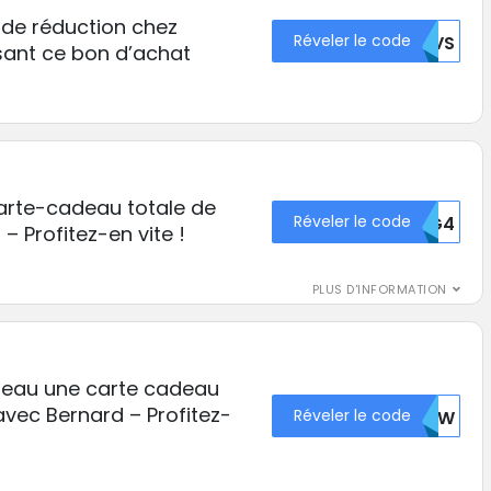
 de réduction chez
Réveler le code
TUVS
isant ce bon d’achat
arte-cadeau totale de
Réveler le code
RDG4
– Profitez-en vite !
PLUS D'INFORMATION
eau une carte cadeau
 avec Bernard – Profitez-
Réveler le code
RDAW