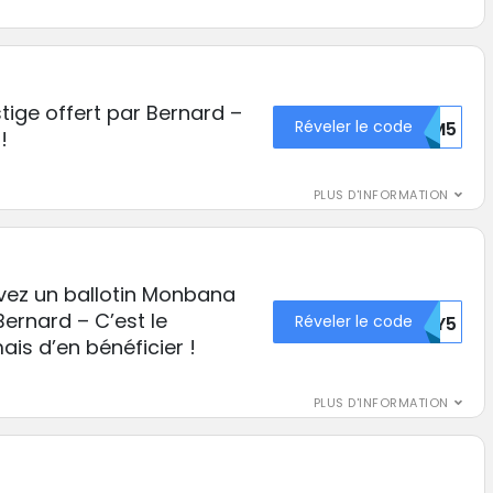
ige offert par Bernard –
Réveler le code
MTM5
!
PLUS D'INFORMATION
vez un ballotin Monbana
ernard – C’est le
Réveler le code
MTY5
is d’en bénéficier !
PLUS D'INFORMATION