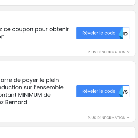
sez ce coupon pour obtenir
Réveler le code
MDJD
on
PLUS D'INFORMATION
rre de payer le plein
réduction sur l’ensemble
Réveler le code
TUVS
ontant MINIMUM de
z Bernard
PLUS D'INFORMATION