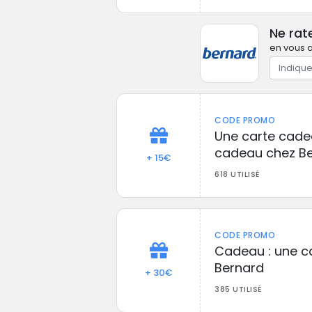
Ne rat
en vous a
CODE PROMO
Une carte cade
cadeau chez B
+ 15€
618 UTILISÉ
CODE PROMO
Cadeau : une ca
Bernard
+ 30€
385 UTILISÉ