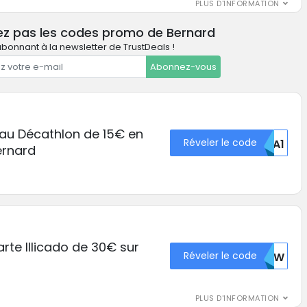
PLUS D'INFORMATION
ez pas les codes promo de Bernard
bonnant à la newsletter de TrustDeals !
Abonnez-vous
au Décathlon de 15€ en
Réveler le code
RDA1
ernard
rte Illicado de 30€ sur
Réveler le code
RJAW
PLUS D'INFORMATION