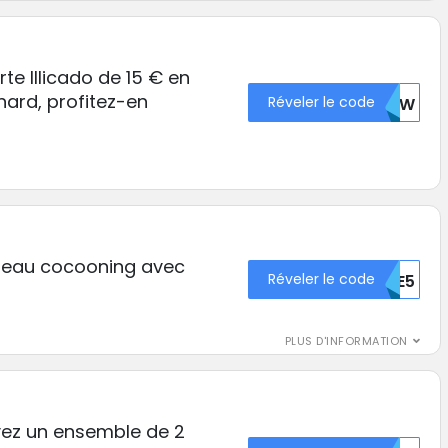
te Illicado de 15 € en
ard, profitez-en
Réveler le code
RTAW
deau cocooning avec
Réveler le code
MTE5
PLUS D'INFORMATION
ez un ensemble de 2