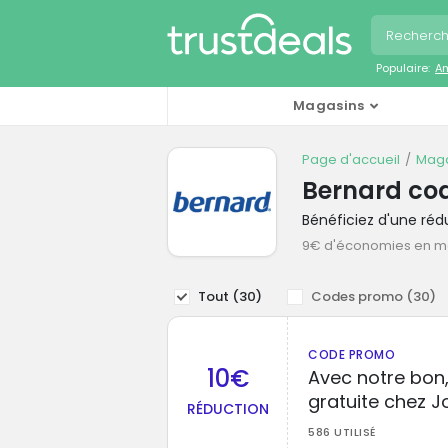
Populaire:
A
Magasins
Page d'accueil
Maga
Bernard co
Bénéficiez d'une ré
9€ d'économies en 
Tout (
30
)
Codes promo (
30
)
CODE PROMO
10€
Avec notre bon,
gratuite chez J
RÉDUCTION
586 UTILISÉ