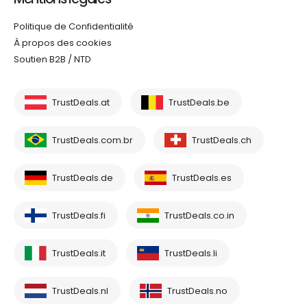
Politique de Confidentialité
À propos des cookies
Soutien B2B / NTD
TrustDeals.at
TrustDeals.be
TrustDeals.com.br
TrustDeals.ch
TrustDeals.de
TrustDeals.es
TrustDeals.fi
TrustDeals.co.in
TrustDeals.it
TrustDeals.li
TrustDeals.nl
TrustDeals.no