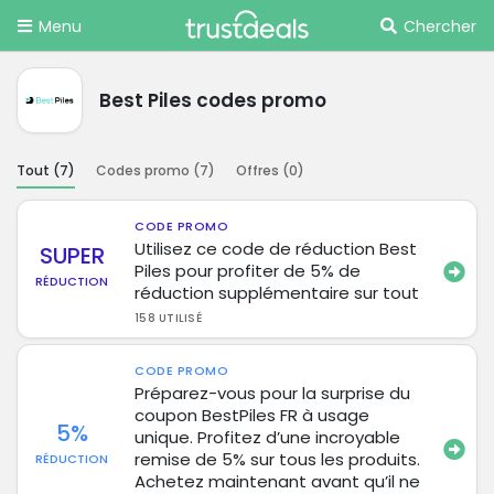
Menu
Chercher
Best Piles codes promo
Tout (
7
)
Codes promo (
7
)
Offres (
0
)
CODE PROMO
Utilisez ce code de réduction Best
SUPER
Piles pour profiter de 5% de
RÉDUCTION
réduction supplémentaire sur tout
158 UTILISÉ
CODE PROMO
Préparez-vous pour la surprise du
coupon BestPiles FR à usage
5%
unique. Profitez d’une incroyable
remise de 5% sur tous les produits.
RÉDUCTION
Achetez maintenant avant qu’il ne