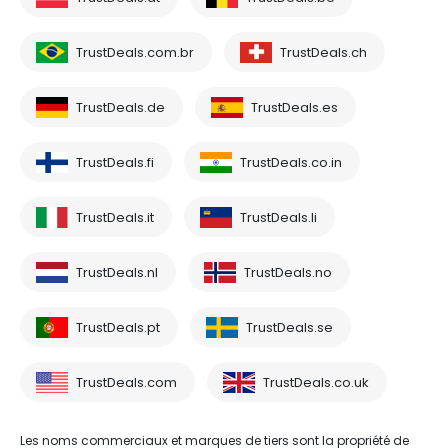
TrustDeals.com.br
TrustDeals.ch
TrustDeals.de
TrustDeals.es
TrustDeals.fi
TrustDeals.co.in
TrustDeals.it
TrustDeals.li
TrustDeals.nl
TrustDeals.no
TrustDeals.pt
TrustDeals.se
TrustDeals.com
TrustDeals.co.uk
Les noms commerciaux et marques de tiers sont la propriété de