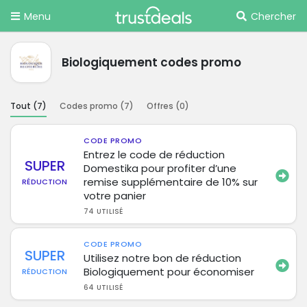
Menu
Chercher
Biologiquement codes promo
Tout (
7
)
Codes promo (
7
)
Offres (
0
)
CODE PROMO
Entrez le code de réduction
SUPER
Domestika pour profiter d’une
remise supplémentaire de 10% sur
RÉDUCTION
votre panier
74 UTILISÉ
CODE PROMO
SUPER
Utilisez notre bon de réduction
Biologiquement pour économiser
RÉDUCTION
64 UTILISÉ