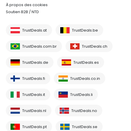
À propos des cookies
Soutien B2B / NTD
TrustDeals.at
TrustDeals.be
TrustDeals.com.br
TrustDeals.ch
TrustDeals.de
TrustDeals.es
TrustDeals.fi
TrustDeals.co.in
TrustDeals.it
TrustDeals.li
TrustDeals.nl
TrustDeals.no
TrustDeals.pt
TrustDeals.se