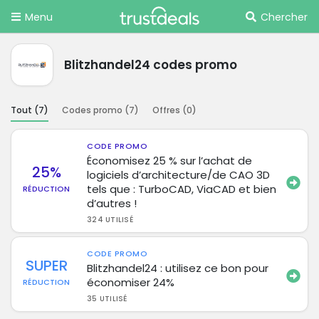
Menu
Chercher
Blitzhandel24 codes promo
Tout (
7
)
Codes promo (
7
)
Offres (
0
)
CODE PROMO
Économisez 25 % sur l’achat de
25%
logiciels d’architecture/de CAO 3D
tels que : TurboCAD, ViaCAD et bien
RÉDUCTION
d’autres !
324 UTILISÉ
CODE PROMO
SUPER
Blitzhandel24 : utilisez ce bon pour
économiser 24%
RÉDUCTION
35 UTILISÉ