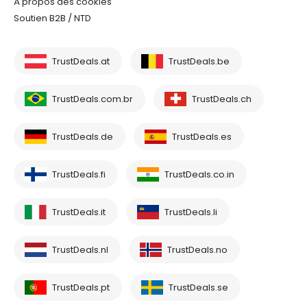
À propos des cookies
Soutien B2B / NTD
TrustDeals.at
TrustDeals.be
TrustDeals.com.br
TrustDeals.ch
TrustDeals.de
TrustDeals.es
TrustDeals.fi
TrustDeals.co.in
TrustDeals.it
TrustDeals.li
TrustDeals.nl
TrustDeals.no
TrustDeals.pt
TrustDeals.se