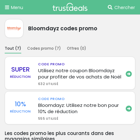
Menu
Chercher
Bloomdayz codes promo
Tout (
7
)
Codes promo (
7
)
Offres (
0
)
CODE PROMO
SUPER
Utilisez notre coupon Bloomdayz
pour profiter de vos achats de Noël
RÉDUCTION
632 UTILISÉ
CODE PROMO
10%
Bloomdayz: Utilisez notre bon pour
10% de réduction
RÉDUCTION
555 UTILISÉ
Les codes promo les plus courants dans des
magasins similaires