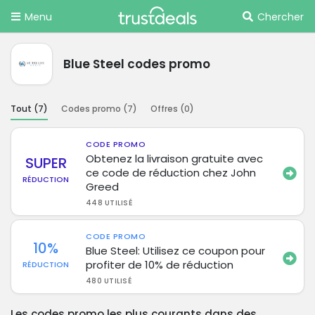
Menu
Chercher
Blue Steel codes promo
Tout (
7
)
Codes promo (
7
)
Offres (
0
)
CODE PROMO
Obtenez la livraison gratuite avec
SUPER
ce code de réduction chez John
RÉDUCTION
Greed
448 UTILISÉ
CODE PROMO
10%
Blue Steel: Utilisez ce coupon pour
profiter de 10% de réduction
RÉDUCTION
480 UTILISÉ
Les codes promo les plus courants dans des