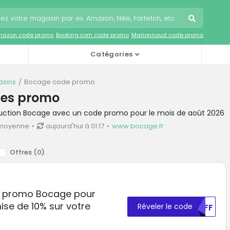
mazon code promo
Booking.com code promo
Marionnaud code promo
Catégories
sins
Bocage code promo
es promo
duction Bocage avec un code promo pour le mois de août 2026
 moyenne
aujourd'hui à 01:17
www.bocage.fr
Offres (
0
)
de promo Bocage pour
ise de 10% sur votre
Réveler le code
MDFF