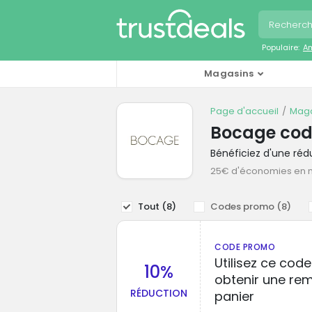
Populaire:
A
Magasins
Page d'accueil
Maga
Bocage cod
Bénéficiez d'une ré
25€ d'économies en
Tout (
8
)
Codes promo (
8
)
CODE PROMO
Utilisez ce co
10%
obtenir une rem
RÉDUCTION
panier