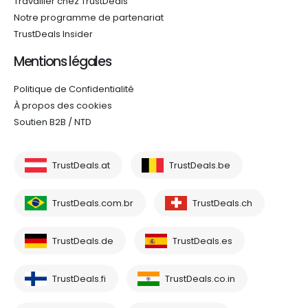
Travailler chez TrustDeals
Notre programme de partenariat
TrustDeals Insider
Mentions légales
Politique de Confidentialité
À propos des cookies
Soutien B2B / NTD
TrustDeals.at
TrustDeals.be
TrustDeals.com.br
TrustDeals.ch
TrustDeals.de
TrustDeals.es
TrustDeals.fi
TrustDeals.co.in