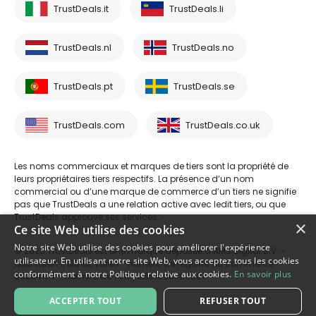
TrustDeals.it
TrustDeals.li
TrustDeals.nl
TrustDeals.no
TrustDeals.pt
TrustDeals.se
TrustDeals.com
TrustDeals.co.uk
Les noms commerciaux et marques de tiers sont la propriété de
leurs propriétaires tiers respectifs. La présence d’un nom
commercial ou d’une marque de commerce d’un tiers ne signifie
pas que TrustDeals a une relation active avec ledit tiers, ou que
TrustDeals approuve ses services.
×
Ce site Web utilise des cookies
Notre site Web utilise des cookies pour améliorer l'expérience
© 2026 TrustDeals est une marque déposée d’AMS Digital B.V. -
utilisateur. En utilisant notre site Web, vous acceptez tous les cookies
Oud Laren 1, 1251BL, Laren - numéro de registre du commerce
conformément à notre Politique relative aux cookies.
En savoir plus
80264174 - numéro de TVA: NL861609360B01
ACCEPTER TOUT
REFUSER TOUT