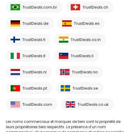
TrustDeals.com.br
TrustDeals.ch
TrustDeals.de
TrustDeals.es
TrustDeals.fi
TrustDeals.co.in
TrustDeals.it
TrustDeals.li
TrustDeals.nl
TrustDeals.no
TrustDeals.pt
TrustDeals.se
TrustDeals.com
TrustDeals.co.uk
Les noms commerciaux et marques de tiers sont la propriété de
leurs propriétaires tiers respectifs. La présence d’un nom