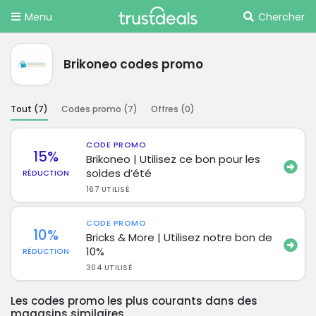
Menu
Chercher
Brikoneo codes promo
Tout (
7
)
Codes promo (
7
)
Offres (
0
)
CODE PROMO
15%
Brikoneo | Utilisez ce bon pour les
soldes d’été
RÉDUCTION
167 UTILISÉ
CODE PROMO
10%
Bricks & More | Utilisez notre bon de
10%
RÉDUCTION
304 UTILISÉ
Les codes promo les plus courants dans des
magasins similaires