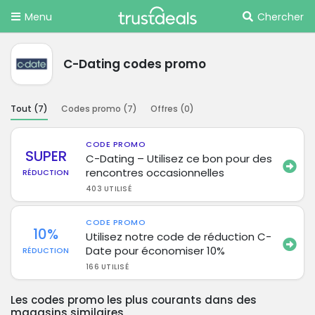
Menu
Chercher
C-Dating codes promo
Tout (
7
)
Codes promo (
7
)
Offres (
0
)
CODE PROMO
SUPER
C-Dating – Utilisez ce bon pour des
rencontres occasionnelles
RÉDUCTION
403 UTILISÉ
CODE PROMO
10%
Utilisez notre code de réduction C-
Date pour économiser 10%
RÉDUCTION
166 UTILISÉ
Les codes promo les plus courants dans des
magasins similaires