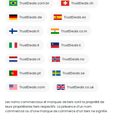
TrustDeals.com.br
TrustDeals.ch
TrustDeals.de
TrustDeals.es
TrustDeals.fi
TrustDeals.co.in
TrustDeals.it
TrustDeals.li
TrustDeals.nl
TrustDeals.no
TrustDeals.pt
TrustDeals.se
TrustDeals.com
TrustDeals.co.uk
Les noms commerciaux et marques de tiers sont la propriété de
leurs propriétaires tiers respectifs. La présence d’un nom
commercial ou d’une marque de commerce d’un tiers ne signifie