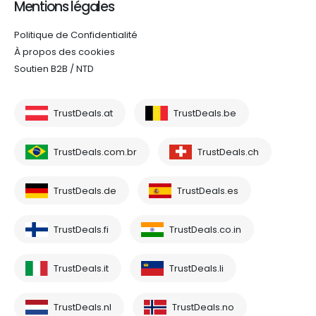
Mentions légales
Politique de Confidentialité
À propos des cookies
Soutien B2B / NTD
TrustDeals.at
TrustDeals.be
TrustDeals.com.br
TrustDeals.ch
TrustDeals.de
TrustDeals.es
TrustDeals.fi
TrustDeals.co.in
TrustDeals.it
TrustDeals.li
TrustDeals.nl
TrustDeals.no