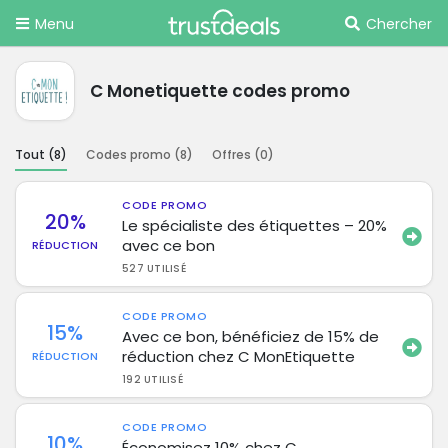
Menu
Chercher
C Monetiquette codes promo
Tout (
8
)
Codes promo (
8
)
Offres (
0
)
CODE PROMO
20%
Le spécialiste des étiquettes – 20%
avec ce bon
RÉDUCTION
527 UTILISÉ
CODE PROMO
15%
Avec ce bon, bénéficiez de 15% de
réduction chez C MonEtiquette
RÉDUCTION
192 UTILISÉ
CODE PROMO
10%
Économisez 10% chez C