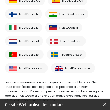
TrustDeals.de
TrustDeals.es
TrustDeals.fi
TrustDeals.co.in
TrustDeals.it
TrustDeals.li
TrustDeals.nl
TrustDeals.no
TrustDeals.pt
TrustDeals.se
TrustDeals.com
TrustDeals.co.uk
Les noms commerciaux et marques de tiers sont la propriété de
leurs propriétaires tiers respectifs. La présence d’un nom
commercial ou d’une marque de commerce d’un tiers ne signifie
pas que TrustDeals a une relation active avec ledit tiers, ou que
TrustDeals approuve ses services.
×
Ce site Web utilise des cookies