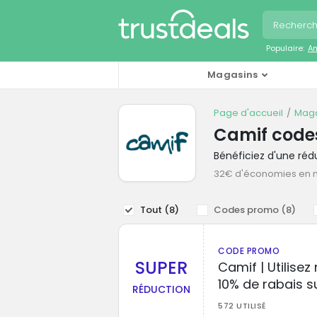
Populaire:
A
Magasins
Page d'accueil
Maga
Camif code
Bénéficiez d'une ré
32€ d'économies en
Tout (
8
)
Codes promo (
8
)
CODE PROMO
SUPER
Camif | Utilise
10% de rabais 
RÉDUCTION
572 UTILISÉ