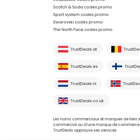
Scotch & Soda codes promo
Sport system codes promo
Swarovski codes promo
The North Face codes promo
TrustDeals.at
TrustDe
TrustDeals.es
TrustDea
TrustDeals.nl
TrustDea
TrustDeals.co.uk
Les noms commerciaux et marques de tiers sont
commercial ou d’une marque de commerce d’un 
TrustDeals approuve ses services.