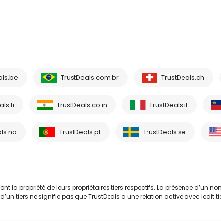
als.be
TrustDeals.com.br
TrustDeals.ch
ls.fi
TrustDeals.co.in
TrustDeals.it
ls.no
TrustDeals.pt
TrustDeals.se
 la propriété de leurs propriétaires tiers respectifs. La présence d’un no
tiers ne signifie pas que TrustDeals a une relation active avec ledit tie