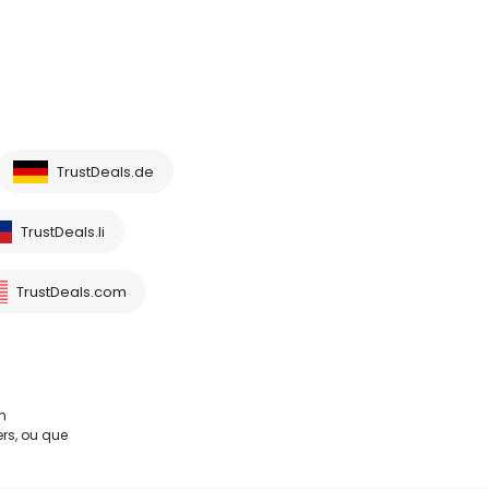
TrustDeals.de
TrustDeals.li
TrustDeals.com
m
rs, ou que