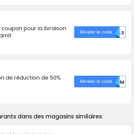
 coupon pour la livraison
Réveler le code
RULS
Camif
bon de réduction de 50%
Réveler le code
QULM
rants dans des magasins similaires