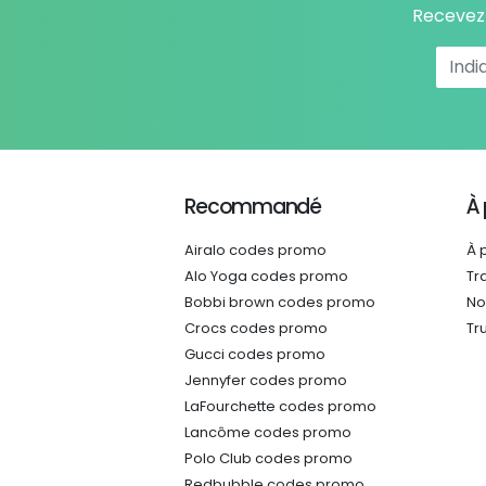
Recevez 
Recommandé
À
Airalo codes promo
À 
Alo Yoga codes promo
Tr
Bobbi brown codes promo
No
Crocs codes promo
Tr
Gucci codes promo
Jennyfer codes promo
LaFourchette codes promo
Lancôme codes promo
Polo Club codes promo
Redbubble codes promo