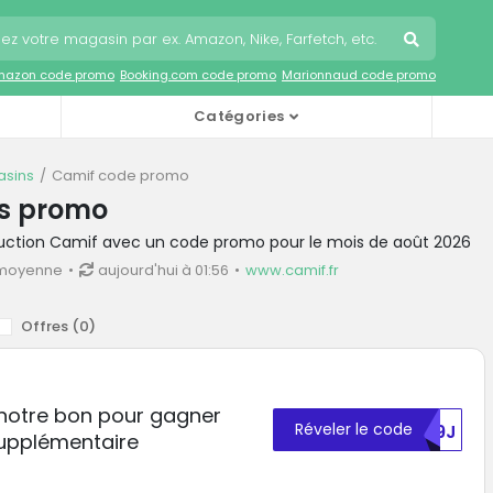
mazon code promo
Booking.com code promo
Marionnaud code promo
Catégories
sins
Camif code promo
s promo
duction Camif avec un code promo pour le mois de août 2026
 moyenne
aujourd'hui à 01:56
www.camif.fr
Offres (
0
)
z notre bon pour gagner
Réveler le code
BM9J
supplémentaire