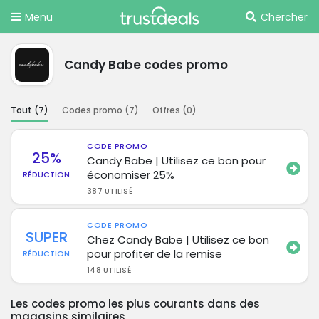
Menu
Chercher
Candy Babe codes promo
Tout (
7
)
Codes promo (
7
)
Offres (
0
)
CODE PROMO
25%
Candy Babe | Utilisez ce bon pour
économiser 25%
RÉDUCTION
387 UTILISÉ
CODE PROMO
SUPER
Chez Candy Babe | Utilisez ce bon
pour profiter de la remise
RÉDUCTION
148 UTILISÉ
Les codes promo les plus courants dans des
magasins similaires