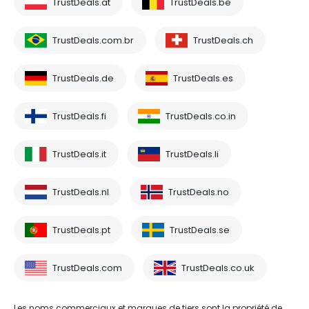
TrustDeals.at
TrustDeals.be
TrustDeals.com.br
TrustDeals.ch
TrustDeals.de
TrustDeals.es
TrustDeals.fi
TrustDeals.co.in
TrustDeals.it
TrustDeals.li
TrustDeals.nl
TrustDeals.no
TrustDeals.pt
TrustDeals.se
TrustDeals.com
TrustDeals.co.uk
Les noms commerciaux et marques de tiers sont la propriété de