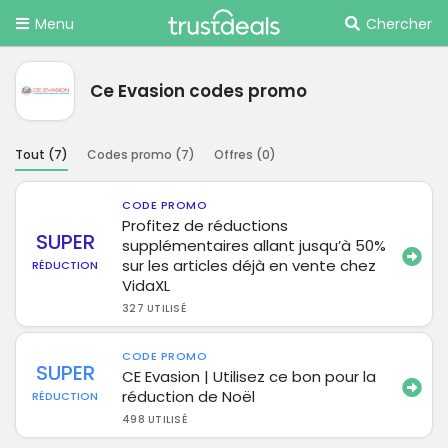
Menu
Chercher
Ce Evasion codes promo
Tout (
7
)
Codes promo (
7
)
Offres (
0
)
CODE PROMO
Profitez de réductions
SUPER
supplémentaires allant jusqu’à 50%
sur les articles déjà en vente chez
RÉDUCTION
VidaXL
327 UTILISÉ
CODE PROMO
SUPER
CE Evasion | Utilisez ce bon pour la
réduction de Noël
RÉDUCTION
498 UTILISÉ