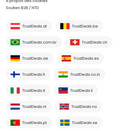
À propos des cookies
Soutien B2B / NTD
TrustDeals.at
TrustDeals.be
TrustDeals.com.br
TrustDeals.ch
TrustDeals.de
TrustDeals.es
TrustDeals.fi
TrustDeals.co.in
TrustDeals.it
TrustDeals.li
TrustDeals.nl
TrustDeals.no
TrustDeals.pt
TrustDeals.se