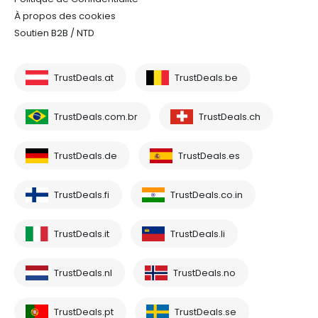
À propos des cookies
Soutien B2B / NTD
TrustDeals.at
TrustDeals.be
TrustDeals.com.br
TrustDeals.ch
TrustDeals.de
TrustDeals.es
TrustDeals.fi
TrustDeals.co.in
TrustDeals.it
TrustDeals.li
TrustDeals.nl
TrustDeals.no
TrustDeals.pt
TrustDeals.se