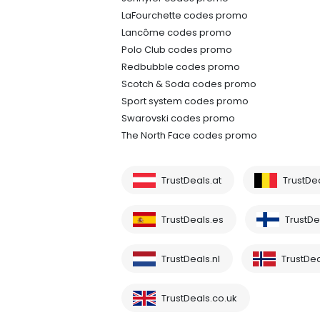
LaFourchette codes promo
Lancôme codes promo
Polo Club codes promo
Redbubble codes promo
Scotch & Soda codes promo
Sport system codes promo
Swarovski codes promo
The North Face codes promo
TrustDeals.at
TrustDe
TrustDeals.es
TrustDea
TrustDeals.nl
TrustDea
TrustDeals.co.uk