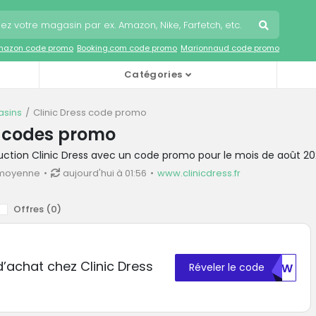
mazon code promo
Booking.com code promo
Marionnaud code promo
Catégories
sins
Clinic Dress code promo
s codes promo
uction Clinic Dress avec un code promo pour le mois de août 2
 moyenne
aujourd'hui à 01:56
www.clinicdress.fr
Offres (
0
)
d’achat chez Clinic Dress
Réveler le code
NTIW