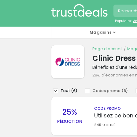
Populaire:
A
Magasins
Page d'accueil
Maga
Clinic Dres
Bénéficiez d'une réd
28€ d'économies en
Tout (
6
)
Codes promo (
6
)
CODE PROMO
25%
Utilisez ce bon 
RÉDUCTION
245 UTILISÉ