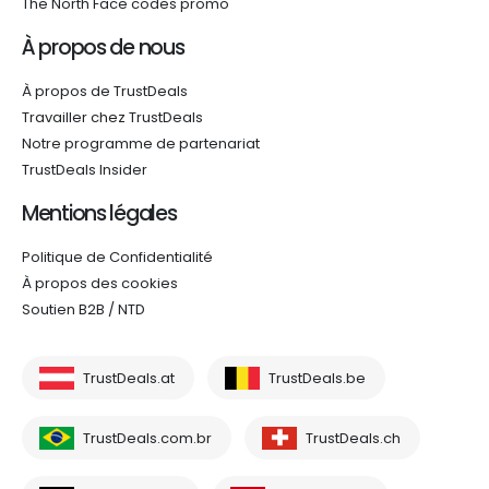
The North Face codes promo
À propos de nous
À propos de TrustDeals
Travailler chez TrustDeals
Notre programme de partenariat
TrustDeals Insider
Mentions légales
Politique de Confidentialité
À propos des cookies
Soutien B2B / NTD
TrustDeals.at
TrustDeals.be
TrustDeals.com.br
TrustDeals.ch