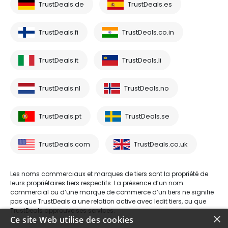
TrustDeals.de
TrustDeals.es
TrustDeals.fi
TrustDeals.co.in
TrustDeals.it
TrustDeals.li
TrustDeals.nl
TrustDeals.no
TrustDeals.pt
TrustDeals.se
TrustDeals.com
TrustDeals.co.uk
Les noms commerciaux et marques de tiers sont la propriété de
leurs propriétaires tiers respectifs. La présence d’un nom
commercial ou d’une marque de commerce d’un tiers ne signifie
pas que TrustDeals a une relation active avec ledit tiers, ou que
TrustDeals approuve ses services.
×
Ce site Web utilise des cookies