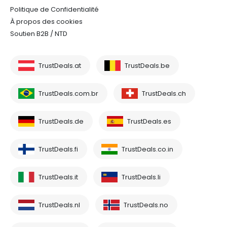
Politique de Confidentialité
À propos des cookies
Soutien B2B / NTD
TrustDeals.at
TrustDeals.be
TrustDeals.com.br
TrustDeals.ch
TrustDeals.de
TrustDeals.es
TrustDeals.fi
TrustDeals.co.in
TrustDeals.it
TrustDeals.li
TrustDeals.nl
TrustDeals.no