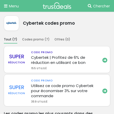
Menu
Chercher
Cybertek codes promo
Tout (
7
)
Codes promo (
7
)
Offres (
0
)
CODE PROMO
SUPER
Cybertek | Profitez de 6% de
réduction en utilisant ce bon
RÉDUCTION
155 UTILISÉ
CODE PROMO
Utilisez ce code promo Cybertek
SUPER
pour économiser 3% sur votre
RÉDUCTION
commande
359 UTILISÉ
Les codes promo les plus courants dans des